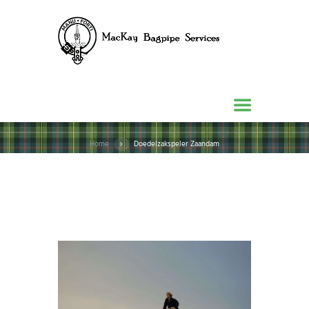
Home
Doedelzakspeler Zaandam