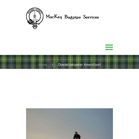
Home
Doedelzakspeler Amersfoort