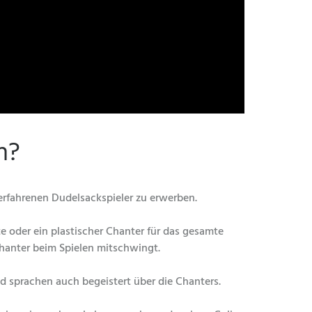
n?
erfahrenen Dudelsackspieler zu erwerben.
e oder ein plastischer Chanter für das gesamte
Chanter beim Spielen mitschwingt.
d sprachen auch begeistert über die Chanters.