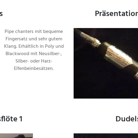
s
Präsentatio
Pipe chanters mit bequeme
Fingersatz und sehr gutem
Klang. Erhältlich in Poly und
Blackwood mit Neusilber-,
Silber- oder Harz-
Elfenbeinbesätzen.
löte 1
Dudel