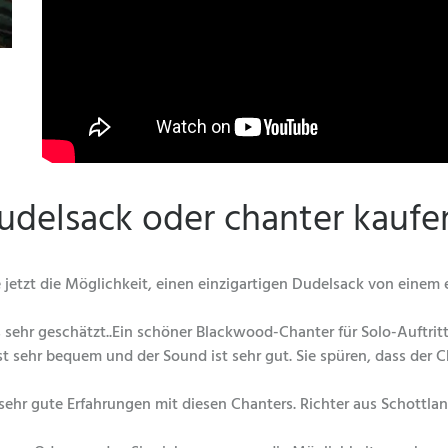
udelsack oder chanter kaufe
jetzt die Möglichkeit, einen einzigartigen Dudelsack von einem 
sehr geschätzt..Ein schöner Blackwood-Chanter für Solo-Auftritt
st sehr bequem und der Sound ist sehr gut. Sie spüren, dass der 
sehr gute Erfahrungen mit diesen Chanters. Richter aus Schottlan