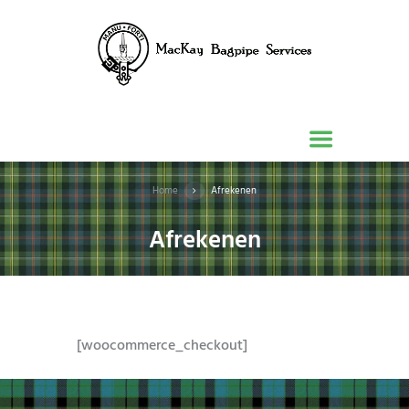
Home
Afrekenen
Afrekenen
[woocommerce_checkout]